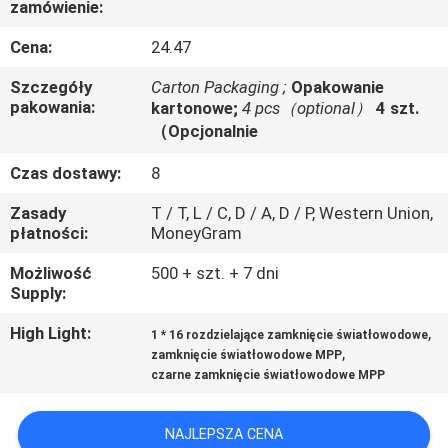
zamówienie:
KONTROLA
JAKOŚCI
Cena:
24.47
Szczegóły
Carton Packaging ;
Opakowanie
SKONTAKTUJ
pakowania:
kartonowe;
4 pcs（optional）
4 szt.
（Opcjonalnie
SIĘ
Czas dostawy:
8
Z
NAMI
Zasady
T / T, L / C, D / A, D / P, Western Union,
płatności:
MoneyGram
AKTUALNOŚCI
Możliwość
500 + szt. + 7 dni
Supply:
High Light:
,
WSZYSTKIE
1 * 16 rozdzielające zamknięcie światłowodowe
,
zamknięcie światłowodowe MPP
PRZYPADKI
czarne zamknięcie światłowodowe MPP
SITEMAP
NAJLEPSZA CENA