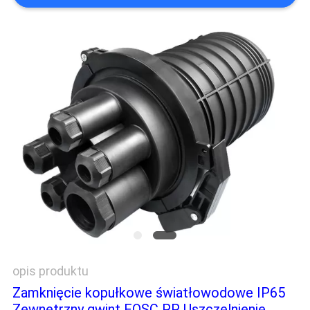
PRIVACY
POLICY
opis produktu
Zamknięcie kopułkowe światłowodowe IP65
Zewnętrzny gwint FOSC PP Uszczelnienie