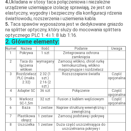
4.
Układana w stosy taca połączeniowa i niezależne
urządzenie uziemiające izolację sprawiają, że jest on
elastyczny, wygodny i bezpieczny dla konfiguracji rdzenia
światłowodu, rozszerzenia i uziemienia kabla.
5.
Taca spawów wyposażona jest w dedykowane gniazdo
na splitter optyczny, który służy do mocowania splittera
optycznego PLC 1: 4 i 1: 8 lub 1:16.
2. Główne elementy:
Numer
Nazwa
Ilość
Podanie
Uwaga
1
Pokrywa
1 szt
Zintegrowana ochrona
zamknięcia
2
Taca do
wymagany
Zamocuj włókno, chroń rurkę
łączenia
termokurczliwą, włókno
włókien
magazynujące i rozdzielacz
3
Rozdzielacz
2:32 (1
Rozszczepianie światła
Część
PLC (maks.
szt.)
opcjonalna
2:32)
2:16 (2
szt.)
4
Adapter SC
36 szt
Połączenie
Część
opcjonalna
5
Warkocz
32 szt
Fusion z kablem wejściowym
Część
SC-1,5m
opcjonalna
6
Baza
1 zestaw
Napraw strukturę wewnętrzną i
zewnętrzną
7
Plastikowa
1 zestaw
Zamocuj podstawę i pokrywę
obręcz
8
Uszczelka
1 zestaw
Duża część uszczelniająca do
uszczelniania pokrywy i