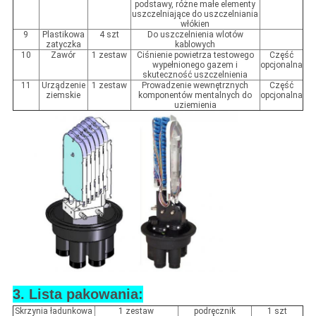
podstawy, różne małe elementy
uszczelniające do uszczelniania
włókien
9
Plastikowa
4 szt
Do uszczelnienia wlotów
zatyczka
kablowych
10
Zawór
1 zestaw
Ciśnienie powietrza testowego
Część
wypełnionego gazem i
opcjonalna
skuteczność uszczelnienia
11
Urządzenie
1 zestaw
Prowadzenie wewnętrznych
Część
ziemskie
komponentów mentalnych do
opcjonalna
uziemienia
3. Lista pakowania:
Skrzynia ładunkowa
1 zestaw
podręcznik
1 szt