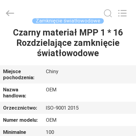
Road
Enterprise
Management
Services
Co.,LTD..
Zamknięcie światłowodowe
All
Rights
Czarny materiał MPP 1 * 16
DOM
Reserved.
Rozdzielające zamknięcie
PRODUKTY
światłowodowe
O
Miejsce
Chiny
pochodzenia:
NAS
Nazwa
OEM
handlowa:
WYCIECZKA
Orzecznictwo:
ISO-9001 2015
PO
FABRYCE
Numer modelu:
OEM
Minimalne
100