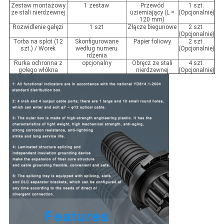
Zestaw montażowy
1 zestaw
Przewód
1 szt.
ze stali nierdzewnej
uziemiający (L =
(Opcjonalnie)
120 mm)
Rozwidlenie gałęzi
1 szt
Złącze biegunowe
2 szt.
(Opcjonalnie)
Torba na splot (12
Skonfigurowane
Papier foliowy
2 szt.
szt.) / Worek
według numeru
(Opcjonalnie)
rdzenia
Rurka ochronna z
opcjonalny
Obręcz ze stali
4 szt.
gołego włókna
nierdzewnej
(Opcjonalnie)