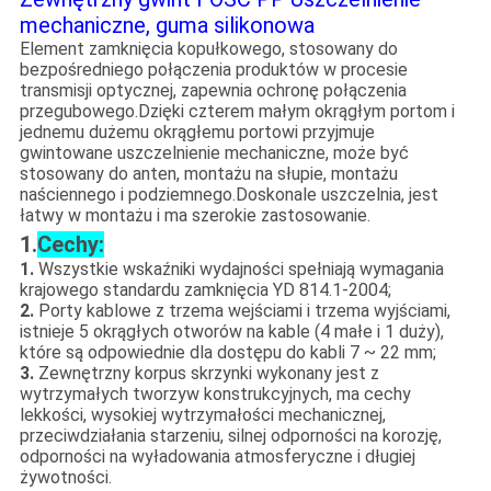
mechaniczne, guma silikonowa
Element zamknięcia kopułkowego, stosowany do
bezpośredniego połączenia produktów w procesie
transmisji optycznej, zapewnia ochronę połączenia
przegubowego.Dzięki czterem małym okrągłym portom i
jednemu dużemu okrągłemu portowi przyjmuje
gwintowane uszczelnienie mechaniczne, może być
stosowany do anten, montażu na słupie, montażu
naściennego i podziemnego.Doskonale uszczelnia, jest
łatwy w montażu i ma szerokie zastosowanie.
1.
Cechy:
1.
Wszystkie wskaźniki wydajności spełniają wymagania
krajowego standardu zamknięcia YD 814.1-2004;
2.
Porty kablowe z trzema wejściami i trzema wyjściami,
istnieje 5 okrągłych otworów na kable (4 małe i 1 duży),
które są odpowiednie dla dostępu do kabli 7 ~ 22 mm;
3.
Zewnętrzny korpus skrzynki wykonany jest z
wytrzymałych tworzyw konstrukcyjnych, ma cechy
lekkości, wysokiej wytrzymałości mechanicznej,
przeciwdziałania starzeniu, silnej odporności na korozję,
odporności na wyładowania atmosferyczne i długiej
żywotności.