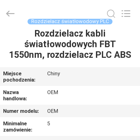
Road
Enterprise
Management
Services
Co.,LTD..
Rozdzielacz światłowodowy PLC
All
Rights
Rozdzielacz kabli
DOM
Reserved.
światłowodowych FBT
PRODUKTY
1550nm, rozdzielacz PLC ABS
O
Miejsce
Chiny
pochodzenia:
NAS
Nazwa
OEM
handlowa:
WYCIECZKA
Numer modelu:
OEM
PO
FABRYCE
Minimalne
5
zamówienie: