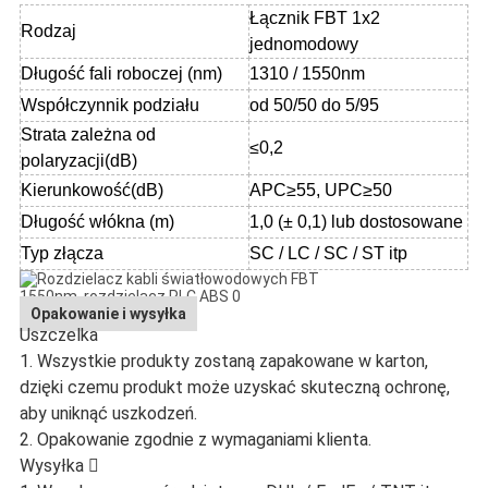
Łącznik FBT 1x2
Rodzaj
jednomodowy
Długość fali roboczej (nm)
1310 / 1550nm
Współczynnik podziału
od 50/50 do 5/95
Strata zależna od
≤0,2
polaryzacji
(
dB
)
Kierunkowość
(
dB
)
APC≥55, UPC≥50
Długość włókna (m)
1,0 (± 0,1) lub dostosowane
Typ złącza
SC / LC / SC / ST itp
Opakowanie i wysyłka
Uszczelka
1. Wszystkie produkty zostaną zapakowane w karton,
dzięki czemu produkt może uzyskać skuteczną ochronę,
aby uniknąć uszkodzeń.
2. Opakowanie zgodnie z wymaganiami klienta.
Wysyłka 