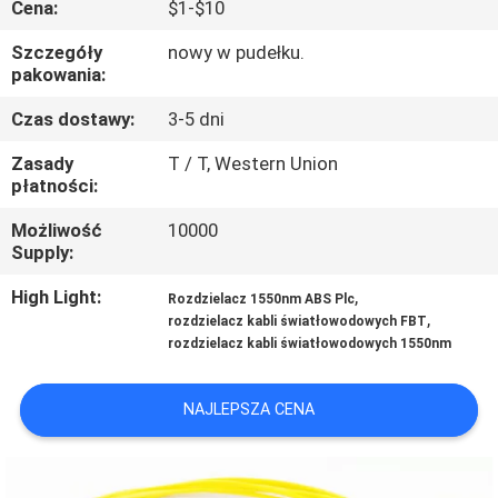
Cena:
$1-$10
KONTROLA
JAKOŚCI
Szczegóły
nowy w pudełku.
pakowania:
SKONTAKTUJ
Czas dostawy:
3-5 dni
SIĘ
Zasady
T / T, Western Union
płatności:
Z
Możliwość
10000
NAMI
Supply:
High Light:
,
Rozdzielacz 1550nm ABS Plc
AKTUALNOŚCI
,
rozdzielacz kabli światłowodowych FBT
rozdzielacz kabli światłowodowych 1550nm
WSZYSTKIE
NAJLEPSZA CENA
PRZYPADKI
SITEMAP