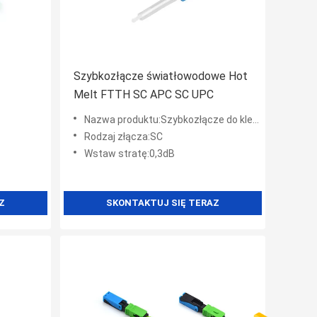
Szybkozłącze światłowodowe Hot
Melt FTTH SC APC SC UPC
Nazwa produktu:Szybkozłącze do kleju topliwego
Rodzaj złącza:SC
Wstaw stratę:0,3dB
Z
SKONTAKTUJ SIĘ TERAZ