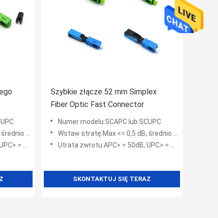
wego
Szybkie złącze 52 mm Simplex
Fiber Optic Fast Connector
CUPC
Numer modelu:SCAPC lub SCUPC
o <= 0,3 dB
Wstaw stratę:Max <= 0,5 dB, średnio <= 0,3 dB
> = 45dB
Utrata zwrotu:APC> = 50dB, UPC> = 45dB
Z
SKONTAKTUJ SIĘ TERAZ