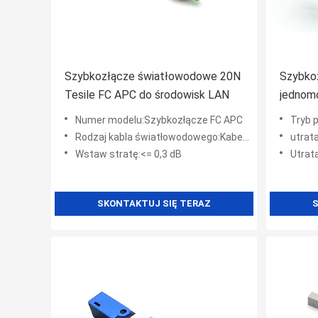
Szybkozłącze światłowodowe 20N
Szybkoz
Tesile FC APC do środowisk LAN
jednom
Numer modelu:Szybkozłącze FC APC
Tryb 
Rodzaj kabla światłowodowego:Kabel upuszczający FTTH lub kabel typu pigtail
utrat
Wstaw stratę:<= 0,3 dB
Utrat
SKONTAKTUJ SIĘ TERAZ
S