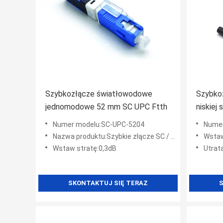
Szybkozłącze światłowodowe
Szybko
jednomodowe 52 mm SC UPC Ftth
niskiej
klapką
Numer modelu:SC-UPC-5204
Numer
Nazwa produktu:Szybkie złącze SC / UPC
Wstaw s
Wstaw stratę:0,3dB
Utrata
SKONTAKTUJ SIĘ TERAZ
S