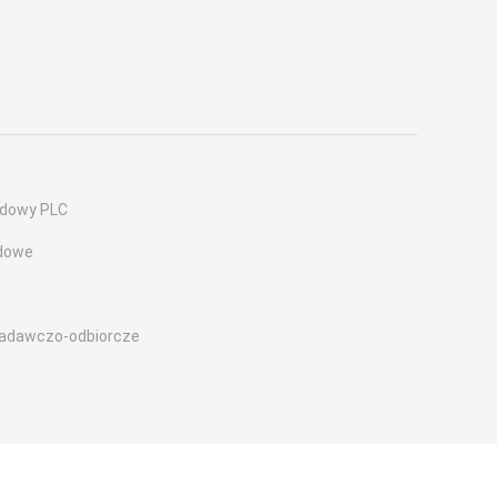
odowy PLC
odowe
nadawczo-odbiorcze