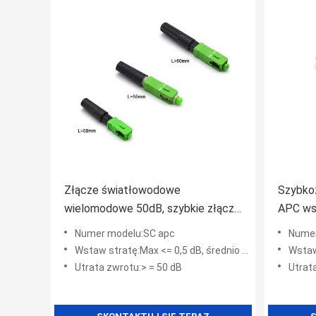
Złącze światłowodowe
Szybko
wielomodowe 50dB, szybkie złącze
APC ws
Sc Apc
Numer modelu:SC apc
Nume
Wstaw stratę:Max <= 0,5 dB, średnio <= 0,3 dB
Wstaw s
Utrata zwrotu:> = 50 dB
Utrat