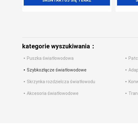
SKONTAKTUJ SIĘ TERAZ
S
kategorie wyszukiwania：
Puszka światłowodowa
Patc
Szybkozłącze światłowodowe
Adap
Skrzynka rozdzielcza światłowodu
Konw
Akcesoria światłowodowe
Tran