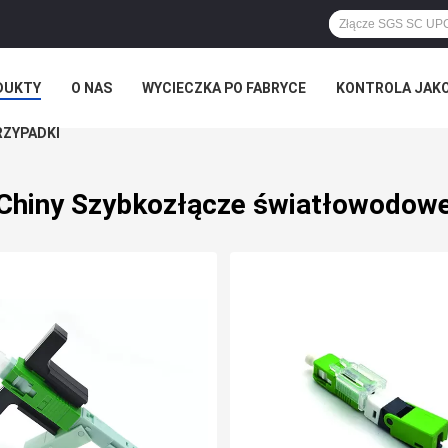
DUKTY
O NAS
WYCIECZKA PO FABRYCE
KONTROLA JAK
RZYPADKI
Chiny Szybkozłącze światłowodow