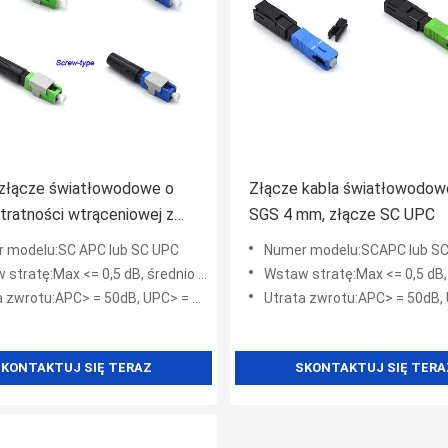
złącze światłowodowe o
Złącze kabla światłowodo
 stratności wtrąceniowej z
SGS 4 mm, złącze SC UPC
 modelu:SC APC lub SC UPC
Numer modelu:SCAPC lub S
tratę:Max <= 0,5 dB, średnio <= 0,3 dB
Wstaw stratę:Max <= 0,5 dB, średni
 zwrotu:APC> = 50dB, UPC> = 45dB
Utrata zwrotu:APC> = 50dB, UPC
KONTAKTUJ SIĘ TERAZ
SKONTAKTUJ SIĘ TERA