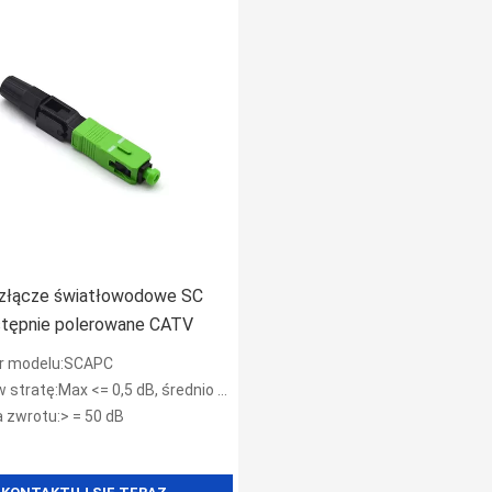
złącze światłowodowe SC
tępnie polerowane CATV
r modelu:SCAPC
tratę:Max <= 0,5 dB, średnio <= 0,3 dB
a zwrotu:> = 50 dB