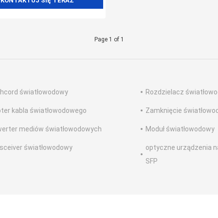
KONTAKTUJ SIĘ TERAZ
Page 1 of 1
hcord światłowodowy
Rozdzielacz światłow
ter kabla światłowodowego
Zamknięcie światłow
erter mediów światłowodowych
Moduł światłowodowy
sceiver światłowodowy
optyczne urządzenia 
SFP