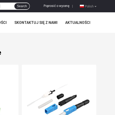
Poprosić o wycenę
Search
|
Polish
OŚCI
SKONTAKTUJ SIĘ Z NAMI
AKTUALNOŚCI
e