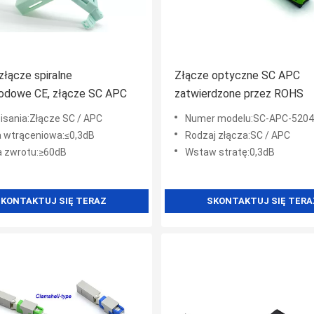
łącze spiralne
Złącze optyczne SC APC
odowe CE, złącze SC APC
zatwierdzone przez ROHS
pisania:Złącze SC / APC
Numer modelu:SC-APC-5204
a wtrąceniowa:≤0,3dB
Rodzaj złącza:SC / APC
a zwrotu:≥60dB
Wstaw stratę:0,3dB
KONTAKTUJ SIĘ TERAZ
SKONTAKTUJ SIĘ TERA