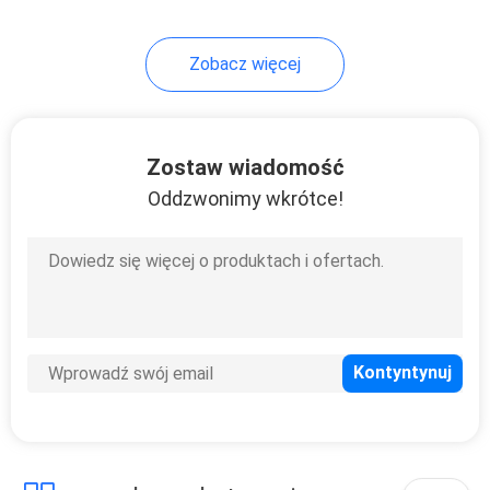
6
Zobacz więcej
Moduł
światłowodowy
Zostaw wiadomość
Oddzwonimy wkrótce!
10
Akcesoria
światłowodowe