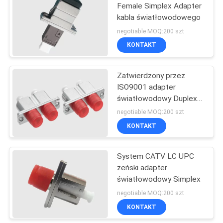
Female Simplex Adapter
kabla światłowodowego
10
negotiable MOQ:200 szt
Skrzynka
KONTAKT
rozdzielcza
Zatwierdzony przez
światłowodu
ISO9001 adapter
światłowodowy Duplex
Steel FC do LC
negotiable MOQ:200 szt
KONTAKT
8
Konwerter mediów
System CATV LC UPC
żeński adapter
światłowodowych
światłowodowy Simplex
negotiable MOQ:200 szt
KONTAKT