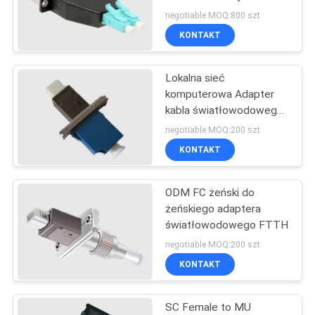
negotiable MOQ:800 szt
PRIVACY
KONTAKT
10
POLICY
Adapter kabla
Lokalna sieć
komputerowa Adapter
światłowodowego
kabla światłowodowego
LC do MU
negotiable MOQ:200 szt
KONTAKT
ODM FC żeński do
10
żeńskiego adaptera
Zamknięcie
światłowodowego FTTH
negotiable MOQ:200 szt
światłowodowe
KONTAKT
SC Female to MU