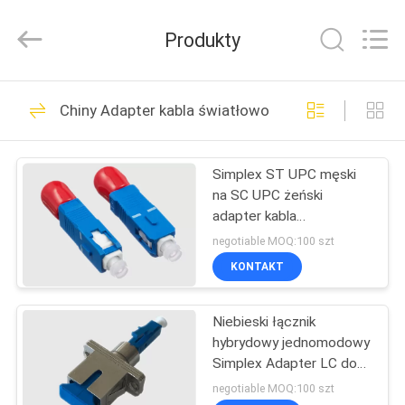
Road
Enterprise
Management
Produkty
Services
Co.,LTD..
All
Rights
DOM
Reserved.
15
Chiny Adapter kabla światłowodowego
Puszka
PRODUKTY
światłowodowa
Simplex ST UPC męski
na SC UPC żeński
O
adapter kabla
NAS
światłowodowego
negotiable MOQ:100 szt
KONTAKT
10
WYCIECZKA
Patchcord
Niebieski łącznik
PO
hybrydowy jednomodowy
FABRYCE
światłowodowy
Simplex Adapter LC do
SC
negotiable MOQ:100 szt