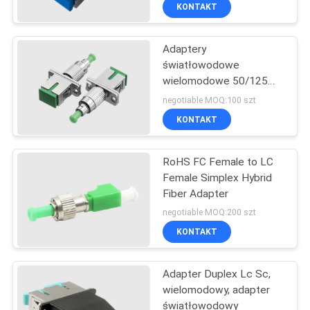
KONTROLA
KONTAKT
JAKOŚCI
Adaptery
9
światłowodowe
SKONTAKTUJ
wielomodowe 50/125
Rozdzielacz
SIĘ
Simplex FC męskie na
negotiable MOQ:100 szt
światłowodowy PLC
męskie SC
Z
KONTAKT
NAMI
RoHS FC Female to LC
Female Simplex Hybrid
AKTUALNOŚCI
Fiber Adapter
10
negotiable MOQ:200 szt
Szybkozłącze
WSZYSTKIE
KONTAKT
PRZYPADKI
światłowodowe
Adapter Duplex Lc Sc,
wielomodowy, adapter
SITEMAP
światłowodowy