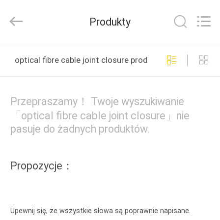
Road
Enterprise
Management
Produkty
Services
Co.,LTD..
All
Rights
DOM
Reserved.
optical fibre cable joint closure produkcja online
PRODUKTY
Przepraszamy！ Twoje wyszukiwanie
O
「optical fibre cable joint closure」nie
pasuje do żadnych produktów.
NAS
WYCIECZKA
Propozycje：
PO
FABRYCE
Upewnij się, że wszystkie słowa są poprawnie napisane.