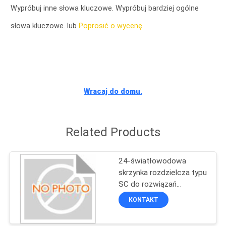
KONTROLA
Wypróbuj inne słowa kluczowe. Wypróbuj bardziej ogólne
JAKOŚCI
słowa kluczowe. lub
Poprosić o wycenę.
SKONTAKTUJ
SIĘ
Z
Wracaj do domu.
NAMI
Related Products
AKTUALNOŚCI
24-światłowodowa
WSZYSTKIE
skrzynka rozdzielcza typu
SC do rozwiązań
PRZYPADKI
sieciowych
KONTAKT
SITEMAP