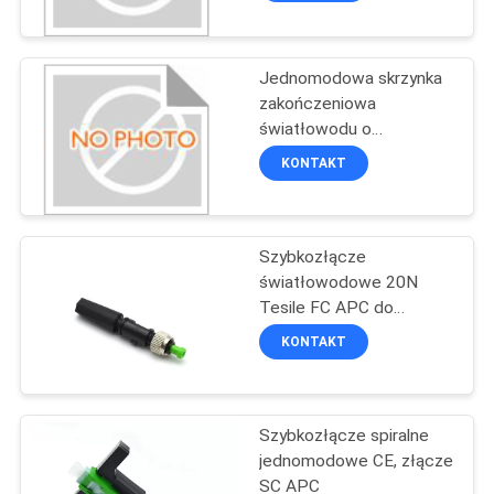
Adaptery
Jednomodowa skrzynka
zakończeniowa
światłowodu o
maksymalnej pojemności
KONTAKT
12 spawów i
maksymalnej pojemności
kabli 24
Szybkozłącze
światłowodowe 20N
Tesile FC APC do
środowisk LAN
KONTAKT
Szybkozłącze spiralne
jednomodowe CE, złącze
SC APC