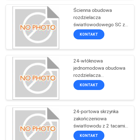
Ścienna obudowa
PRIVACY
rozdzielacza
światłowodowego SC z
POLICY
dolnym wejściem
KONTAKT
kablowym
24-włóknowa
jednomodowa obudowa
rozdzielacza
światłowodowego do
KONTAKT
pracy w sieci
24-portowa skrzynka
zakończeniowa
światłowodu z 2 tacami
spawów i maks. 24
KONTAKT