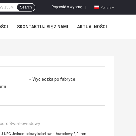
Poprosić o wycenę
Search
|
Polish
OŚCI
SKONTAKTUJ SIĘ Z NAMI
AKTUALNOŚCI
Wycieczka po fabryce
nami
cord Światłowodowy
U UPC Jednomodowy kabel światłowodowy 3,0 mm