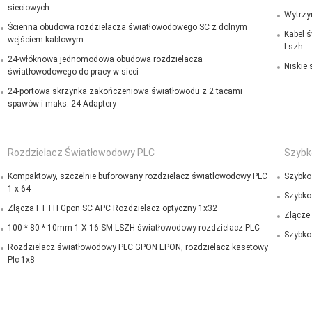
sieciowych
Wytrzy
Ścienna obudowa rozdzielacza światłowodowego SC z dolnym
Kabel 
wejściem kablowym
Lszh
24-włóknowa jednomodowa obudowa rozdzielacza
Niskie
światłowodowego do pracy w sieci
24-portowa skrzynka zakończeniowa światłowodu z 2 tacami
spawów i maks. 24 Adaptery
Rozdzielacz Światłowodowy PLC
Szybk
Kompaktowy, szczelnie buforowany rozdzielacz światłowodowy PLC
Szybko
1 x 64
Szybko
Złącza FTTH Gpon SC APC Rozdzielacz optyczny 1x32
Złącze
100 * 80 * 10mm 1 X 16 SM LSZH światłowodowy rozdzielacz PLC
Szybko
Rozdzielacz światłowodowy PLC GPON EPON, rozdzielacz kasetowy
Plc 1x8