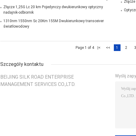
Złącze
Złącze 1,25G Lc 20 km Pojedynczy dwukierunkowy optyczny
Optyczn
nadajnik-odbiornik
1310nm 1550nm Sc 20Km 155M Dwukierunkowy transceiver
światłowodowy
Page 1 of 4
|<
<<
1
2
Szczegóły kontaktu
Wyślij zap
BEIJING SILK ROAD ENTERPRISE
MANAGEMENT SERVICES CO.,LTD.