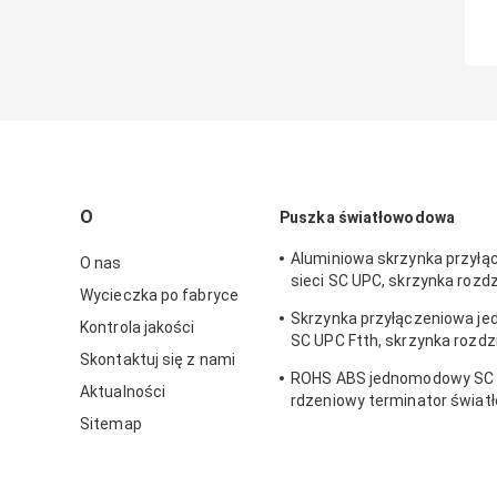
O
Puszka światłowodowa
Aluminiowa skrzynka przyłą
O nas
sieci SC UPC, skrzynka rozd
Wycieczka po fabryce
światłowodów
Skrzynka przyłączeniowa 
Kontrola jakości
SC UPC Ftth, skrzynka rozdz
Skontaktuj się z nami
światłowodu
ROHS ABS jednomodowy SC 
Aktualności
rdzeniowy terminator świa
Sitemap