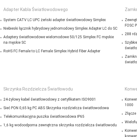
Adapter Kabla Światłowodowego
Zamkn
System CATV LC UPC żeński adapter światłowodowy Simplex
Zewnęt
FOSC P
Niebieski łącznik hybrydowy jednomodowy Simplex Adapter LC do SC
288 rd
Adaptery światłowodowe wielomodowe 50/125 Simplex FC męskie
na męskie SC
Szybki
światł
RoHS FC Female to LC Female Simplex Hybrid Fiber Adapter
Zamkni
światł
Skrzynka Rozdzielcza Światłowodu
Konwe
24-żyłowy kabel światłowodowy z certyfikatem ISO9001
Konwer
1000
Sieć PON 0,65 kg PC ABS Skrzynka rozdzielcza światłowodowa
Złącze
Telekomunikacyjna puszka światłowodowa IP65
Wielof
1,6 kg wodoodporna zewnętrzna skrzynka rozdzielcza światłowodu
Konwer
konwer