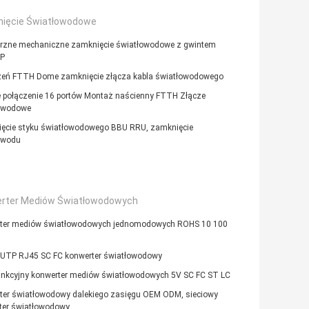
ięcie Światłowodowe
rzne mechaniczne zamknięcie światłowodowe z gwintem
P
zeń FTTH Dome zamknięcie złącza kabla światłowodowego
e połączenie 16 portów Montaż naścienny FTTH Złącze
owodowe
ęcie styku światłowodowego BBU RRU, zamknięcie
owodu
rter Mediów Światłowodowych
ter mediów światłowodowych jednomodowych ROHS 10 100
 UTP RJ45 SC FC konwerter światłowodowy
unkcyjny konwerter mediów światłowodowych 5V SC FC ST LC
ter światłowodowy dalekiego zasięgu OEM ODM, sieciowy
ter światłowodowy