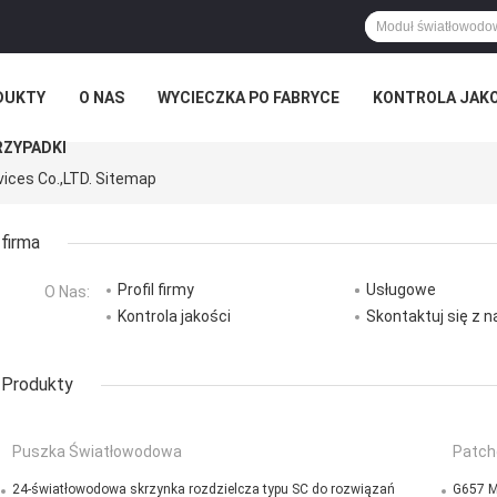
DUKTY
O NAS
WYCIECZKA PO FABRYCE
KONTROLA JAK
RZYPADKI
vices Co.,LTD. Sitemap
firma
Profil firmy
Usługowe
O Nas:
Kontrola jakości
Skontaktuj się z 
Produkty
Puszka Światłowodowa
Patch
24-światłowodowa skrzynka rozdzielcza typu SC do rozwiązań
G657 M