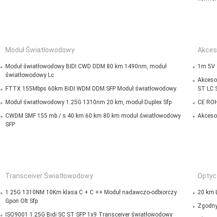
Moduł Światłowodowy
Akces
Moduł światłowodowy BIDI CWD DDM 80 km 1490nm, moduł
1m 5V 
światłowodowy Lc
Akceso
FTTX 155Mbps 60km BIDI WDM DDM SFP Moduł światłowodowy
ST LC 
Moduł światłowodowy 1.25G 1310nm 20 km, moduł Duplex Sfp
CE ROH
CWDM SMF 155 mb / s 40 km 60 km 80 km moduł światłowodowy
Akceso
SFP
Transceiver Światłowodowy
Optyc
1.25G 1310NM 10Km klasa C + C ++ Moduł nadawczo-odbiorczy
20 km 
Gpon Olt Sfp
Zgodny
ISO9001 1.25G Bidi SC ST SFP 1x9 Transceiver światłowodowy