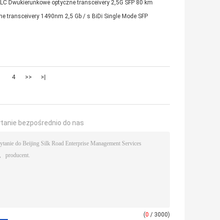
 LC Dwukierunkowe optyczne transceivery 2,5G SFP 80 km
e transceivery 1490nm 2,5 Gb / s BiDi Single Mode SFP
3
4
>>
>|
ytanie bezpośrednio do nas
(
0
/ 3000)