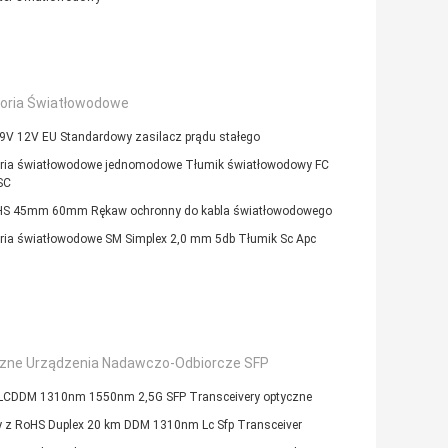
oria Światłowodowe
9V 12V EU Standardowy zasilacz prądu stałego
ria światłowodowe jednomodowe Tłumik światłowodowy FC
SC
S 45mm 60mm Rękaw ochronny do kabla światłowodowego
ria światłowodowe SM Simplex 2,0 mm 5db Tłumik Sc Apc
zne Urządzenia Nadawczo-Odbiorcze SFP
LCDDM 1310nm 1550nm 2,5G SFP Transceivery optyczne
 z RoHS Duplex 20 km DDM 1310nm Lc Sfp Transceiver