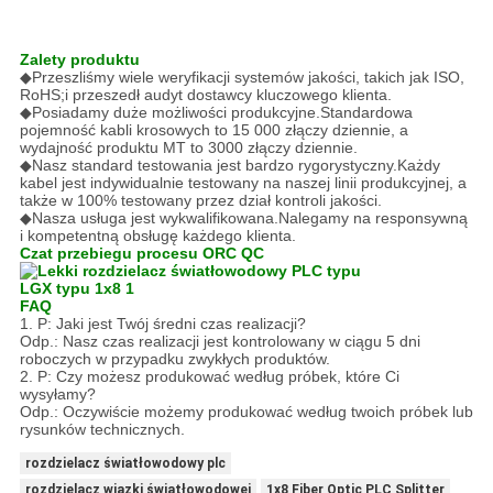
Zalety produktu
◆
Przeszliśmy wiele weryfikacji systemów jakości, takich jak ISO,
RoHS;i przeszedł audyt dostawcy kluczowego klienta.
◆
Posiadamy duże możliwości produkcyjne.Standardowa
pojemność kabli krosowych to 15 000 złączy dziennie, a
wydajność produktu MT to 3000 złączy dziennie.
◆
Nasz standard testowania jest bardzo rygorystyczny.Każdy
kabel jest indywidualnie testowany na naszej linii produkcyjnej, a
także w 100% testowany przez dział kontroli jakości.
◆
Nasza usługa jest wykwalifikowana.Nalegamy na responsywną
i kompetentną obsługę każdego klienta.
Czat przebiegu procesu ORC QC
FAQ
1. P: Jaki jest Twój średni czas realizacji?
Odp.: Nasz czas realizacji jest kontrolowany w ciągu 5 dni
roboczych w przypadku zwykłych produktów.
2. P: Czy możesz produkować według próbek, które Ci
wysyłamy?
Odp.: Oczywiście możemy produkować według twoich próbek lub
rysunków technicznych.
rozdzielacz światłowodowy plc
rozdzielacz wiązki światłowodowej
1x8 Fiber Optic PLC Splitter