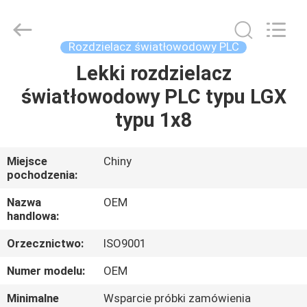
Road
Enterprise
Management
Services
Co.,LTD..
Rozdzielacz światłowodowy PLC
All
Rights
Lekki rozdzielacz
DOM
Reserved.
światłowodowy PLC typu LGX
PRODUKTY
typu 1x8
O
Miejsce
Chiny
pochodzenia:
NAS
Nazwa
OEM
handlowa:
WYCIECZKA
Orzecznictwo:
ISO9001
PO
FABRYCE
Numer modelu:
OEM
Minimalne
Wsparcie próbki zamówienia