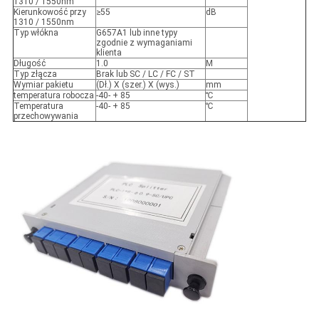
1310 / 1550nm
Kierunkowość przy
≥55
dB
1310 / 1550nm
Typ włókna
G657A1 lub inne typy
zgodnie z wymaganiami
klienta
Długość
1.0
M
Typ złącza
Brak lub SC / LC / FC / ST
Wymiar pakietu
(Dł.) X (szer.) X (wys.)
mm
temperatura robocza
-40- + 85
℃
Temperatura
-40- + 85
℃
przechowywania