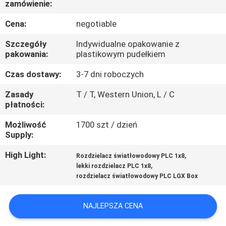
zamówienie:
KONTROLA
JAKOŚCI
Cena:
negotiable
Szczegóły
Indywidualne opakowanie z
SKONTAKTUJ
pakowania:
plastikowym pudełkiem
SIĘ
Czas dostawy:
3-7 dni roboczych
Z
Zasady
T / T, Western Union, L / C
płatności:
NAMI
Możliwość
1700 szt / dzień
Supply:
AKTUALNOŚCI
High Light:
,
Rozdzielacz światłowodowy PLC 1x8
,
lekki rozdzielacz PLC 1x8
WSZYSTKIE
rozdzielacz światłowodowy PLC LGX Box
PRZYPADKI
NAJLEPSZA CENA
SITEMAP