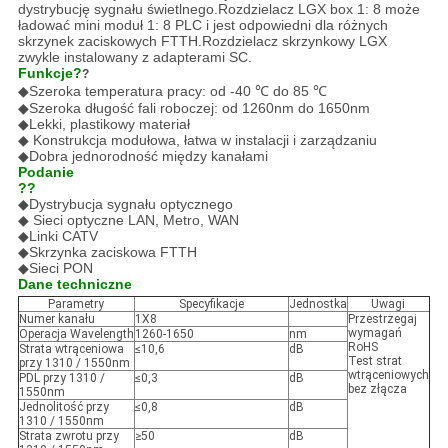
dystrybucję sygnału świetlnego.Rozdzielacz LGX box 1: 8 może
ładować mini moduł 1: 8 PLC i jest odpowiedni dla różnych
skrzynek zaciskowych FTTH.Rozdzielacz skrzynkowy LGX
zwykle instalowany z adapterami SC.
Funkcje?
?
◆
Szeroka temperatura pracy: od -40 ℃ do 85 ℃
◆
Szeroka długość fali roboczej: od 1260nm do 1650nm
◆
Lekki, plastikowy materiał
◆ Konstrukcja modułowa, łatwa w instalacji i zarządzaniu
◆
Dobra jednorodność między kanałami
Podanie
??
◆
Dystrybucja sygnału optycznego
◆ Sieci optyczne LAN, Metro, WAN
◆
Linki CATV
◆
Skrzynka zaciskowa FTTH
◆
Sieci PON
Dane techniczne
Parametry
Specyfikacje
Jednostka
Uwagi
Numer kanału
1X8
Przestrzegaj
wymagań
Operacja Wavelength
1260-1650
nm
RoHS
Strata wtrąceniowa
≤10,6
dB
Test strat
przy 1310 / 1550nm
wtrąceniowych
PDL przy 1310 /
≤0,3
dB
bez złącza
1550nm
Jednolitość przy
≤0,8
dB
1310 / 1550nm
Strata zwrotu przy
≥50
dB