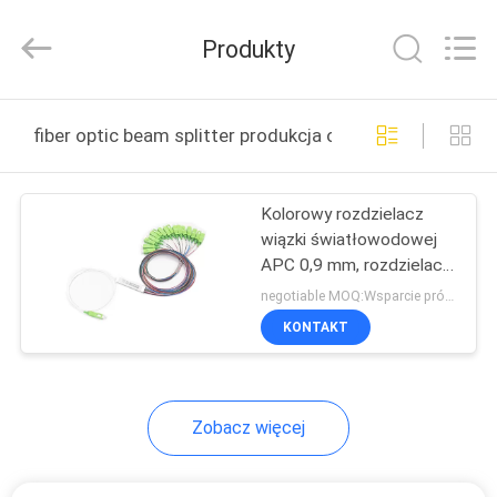
Road
Enterprise
Management
Produkty
Services
Co.,LTD..
All
Rights
DOM
Reserved.
fiber optic beam splitter produkcja online
PRODUKTY
Kolorowy rozdzielacz
wiązki światłowodowej
O
APC 0,9 ​​mm, rozdzielacz
NAS
1x16 Plc
negotiable MOQ:Wsparcie próbki zamówienia
KONTAKT
WYCIECZKA
PO
Zobacz więcej
FABRYCE