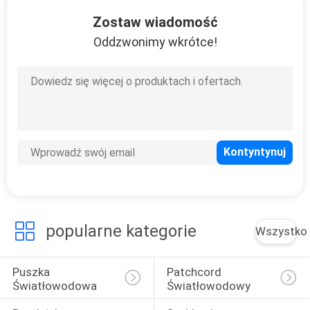
KONTROLA
Zostaw wiadomość
JAKOŚCI
Oddzwonimy wkrótce!
SKONTAKTUJ
SIĘ
Z
NAMI
AKTUALNOŚCI
popularne kategorie
Wszystko
WSZYSTKIE
PRZYPADKI
Puszka 
Patchcord 
Światłowodowa
Światłowodowy
SITEMAP