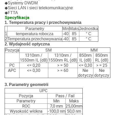
◆
Systemy DWDM
◆
Sieci LAN i sieci telekomunikacyjne
◆
FTTA
Specyfikacja
1.
Temperatura pracy i przechowywania
Parametry
Min
Maks
Jednostka
1
temperatura robocza
-40
85
° C
2
Temperatura przechowywania
-40
85
° C
2.
Wydajność optyczna
Pozycja
SM
MM
1310nm /
1310nm /
850nm
850nm
1550nm IL (dB)
1550nm RL (dB)
IL (dB)
RL (dB)
PC
<= 0,20
> = 50
<= 0,30
> = 25
APC
<= 0,30
> = 60
Nie
Nie
dotyczy
dotyczy
3. Parametry geometrii
UPC
Pozycja
Pass / Fail
Parametry
Min
Maks
ROC
7,0 mm
25,00mm
Wysokość włókna
-100,0 nm
50,0 nm