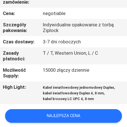
zamówienie:
KONTROLA
JAKOŚCI
Cena:
negotiable
Szczegóły
Indywidualne opakowanie z torbą
SKONTAKTUJ
pakowania:
Ziplock
SIĘ
Czas dostawy:
3-7 dni roboczych
Z
Zasady
T / T, Western Union, L / C
płatności:
NAMI
Możliwość
15000 złączy dziennie
Supply:
AKTUALNOŚCI
High Light:
,
Kabel światłowodowy jednomodowy Duplex
,
,
kabel światłowodowy Duplex 4
8 mm
WSZYSTKIE
,
kabel krosowy LC UPC 4
8 mm
PRZYPADKI
NAJLEPSZA CENA
SITEMAP