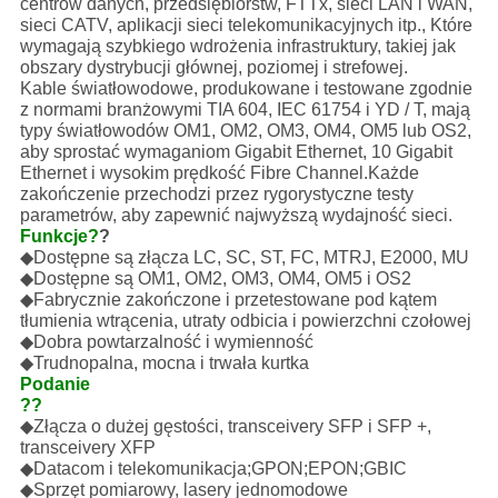
centrów danych, przedsiębiorstw, FTTx, sieci LAN i WAN,
sieci CATV, aplikacji sieci telekomunikacyjnych itp., Które
wymagają szybkiego wdrożenia infrastruktury, takiej jak
obszary dystrybucji głównej, poziomej i strefowej.
Kable światłowodowe, produkowane i testowane zgodnie
z normami branżowymi TIA 604, IEC 61754 i YD / T, mają
typy światłowodów OM1, OM2, OM3, OM4, OM5 lub OS2,
aby sprostać wymaganiom Gigabit Ethernet, 10 Gigabit
Ethernet i wysokim prędkość Fibre Channel.Każde
zakończenie przechodzi przez rygorystyczne testy
parametrów, aby zapewnić najwyższą wydajność sieci.
Funkcje?
?
◆
Dostępne są złącza LC, SC, ST, FC, MTRJ, E2000, MU
◆
Dostępne są OM1, OM2, OM3, OM4, OM5 i OS2
◆
Fabrycznie zakończone i przetestowane pod kątem
tłumienia wtrącenia, utraty odbicia i powierzchni czołowej
◆
Dobra powtarzalność i wymienność
◆
Trudnopalna, mocna i trwała kurtka
Podanie
??
◆
Złącza o dużej gęstości, transceivery SFP i SFP +,
transceivery XFP
◆
Datacom i telekomunikacja;GPON;EPON;GBIC
◆
Sprzęt pomiarowy, lasery jednomodowe