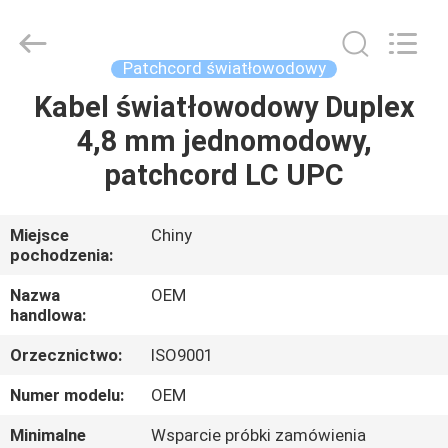
Road
Enterprise
Management
Services
Co.,LTD..
Patchcord światłowodowy
All
Rights
Kabel światłowodowy Duplex
DOM
Reserved.
4,8 mm jednomodowy,
PRODUKTY
patchcord LC UPC
O
Miejsce
Chiny
pochodzenia:
NAS
Nazwa
OEM
handlowa:
WYCIECZKA
Orzecznictwo:
ISO9001
PO
FABRYCE
Numer modelu:
OEM
Minimalne
Wsparcie próbki zamówienia