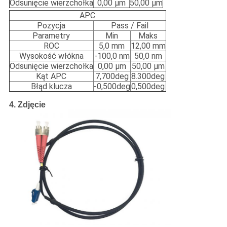
Odsunięcie wierzchołka
0,00 μm
50,00 μm
APC
Pozycja
Pass / Fail
Parametry
Min
Maks
ROC
5,0 mm
12,00 mm
Wysokość włókna
-100,0 nm
50,0 nm
Odsunięcie wierzchołka
0,00 μm
50,00 μm
Kąt APC
7,700deg
8.300deg
Błąd klucza
-0,500deg
0,500deg
4. Zdjęcie