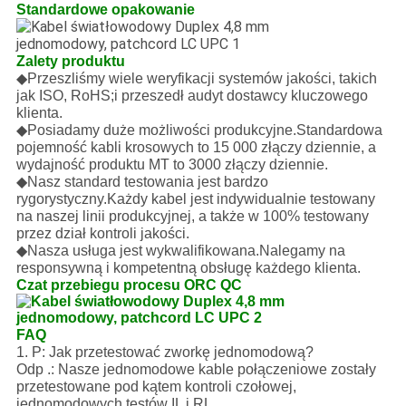
Standardowe opakowanie
Zalety produktu
◆
Przeszliśmy wiele weryfikacji systemów jakości, takich
jak ISO, RoHS;i przeszedł audyt dostawcy kluczowego
klienta.
◆
Posiadamy duże możliwości produkcyjne.Standardowa
pojemność kabli krosowych to 15 000 złączy dziennie, a
wydajność produktu MT to 3000 złączy dziennie.
◆
Nasz standard testowania jest bardzo
rygorystyczny.Każdy kabel jest indywidualnie testowany
na naszej linii produkcyjnej, a także w 100% testowany
przez dział kontroli jakości.
◆
Nasza usługa jest wykwalifikowana.Nalegamy na
responsywną i kompetentną obsługę każdego klienta.
Czat przebiegu procesu ORC QC
FAQ
1. P: Jak przetestować zworkę jednomodową?
Odp .: Nasze jednomodowe kable połączeniowe zostały
przetestowane pod kątem kontroli czołowej,
jednomodowych testów IL i RL.