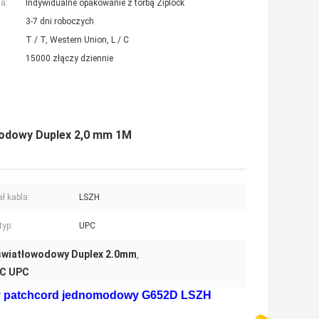
a:
Indywidualne opakowanie z torbą Ziplock
3-7 dni roboczych
T / T, Western Union, L / C
15000 złączy dziennie
odowy Duplex 2,0 mm 1M
ł kabla:
LSZH
typ:
UPC
światłowodowy Duplex 2.0mm
,
LC UPC
wy patchcord jednomodowy G652D LSZH