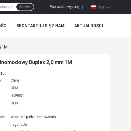
Poprosić o wycenę
Search
|
Polish
OŚCI
SKONTAKTUJ SIĘ Z NAMI
AKTUALNOŚCI
m 1M
dnomodowy Duplex 2,0 mm 1M
tu:
a:
Chiny
OEM
ISO9001
OEM
nie:
Wsparcie próbki zamówienia
negotiable