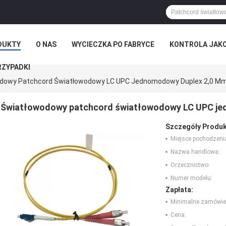
DUKTY
O NAS
WYCIECZKA PO FABRYCE
KONTROLA JAK
RZYPADKI
dowy Patchcord Światłowodowy LC UPC Jednomodowy Duplex 2,0 M
Światłowodowy patchcord światłowodowy LC UPC je
Szczegóły Produk
Miejsce pochodzeni
Nazwa handlowa:
Orzecznictwo:
Numer modelu:
Zapłata:
Minimalne zamówie
Cena: