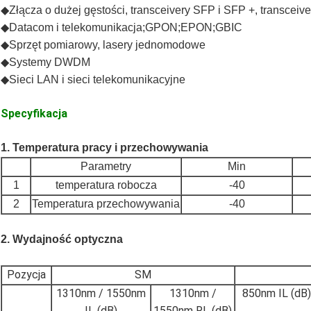
◆
Złącza o dużej gęstości, transceivery SFP i SFP +, transceiv
◆
Datacom i telekomunikacja;GPON;EPON;GBIC
◆
Sprzęt pomiarowy, lasery jednomodowe
◆
Systemy DWDM
◆
Sieci LAN i sieci telekomunikacyjne
Specyfikacja
1.
Temperatura pracy i przechowywania
Parametry
Min
1
temperatura robocza
-40
2
Temperatura przechowywania
-40
2.
Wydajność optyczna
Pozycja
SM
1310nm / 1550nm
1310nm /
850nm IL (dB)
IL (dB)
1550nm RL (dB)