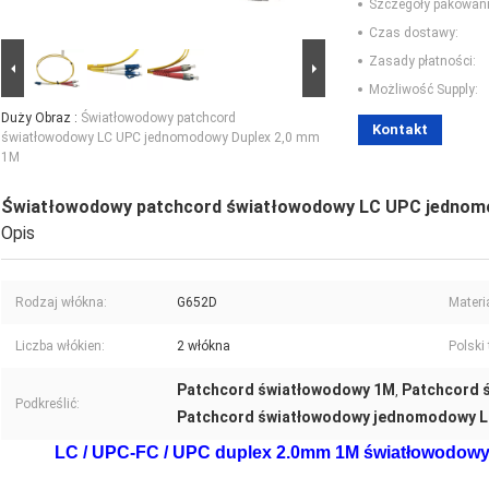
Szczegóły pakowani
Czas dostawy:
Zasady płatności:
Możliwość Supply:
Duży Obraz :
Światłowodowy patchcord
Kontakt
światłowodowy LC UPC jednomodowy Duplex 2,0 mm
1M
Światłowodowy patchcord światłowodowy LC UPC jednom
Opis
Rodzaj włókna:
G652D
Materia
Liczba włókien:
2 włókna
Polski 
Patchcord światłowodowy 1M
Patchcord 
,
Podkreślić:
Patchcord światłowodowy jednomodowy 
LC / UPC-FC / UPC duplex 2.0mm 1M światłowodo