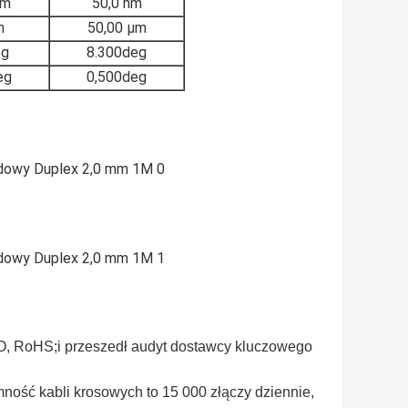
nm
50,0 nm
m
50,00 μm
eg
8.300deg
eg
0,500deg
ISO, RoHS;i przeszedł audyt dostawcy kluczowego
ość kabli krosowych to 15 000 złączy dziennie,