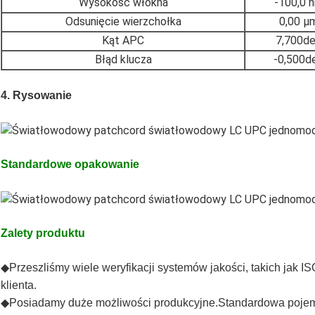
Wysokość włókna
-100,0 
Odsunięcie wierzchołka
0,00 μ
Kąt APC
7,700d
Błąd klucza
-0,500d
4. Rysowanie
Standardowe opakowanie
Zalety produktu
◆
Przeszliśmy wiele weryfikacji systemów jakości, takich jak 
klienta.
◆
Posiadamy duże możliwości produkcyjne.Standardowa pojemn