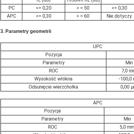
PC
<= 0,20
> = 50
<= 0,30
APC
<= 0,30
> = 60
Nie dotyczy
3. Parametry geometrii
UPC
Pozycja
Parametry
Min
ROC
7,0 m
Wysokość włókna
-100,0
Odsunięcie wierzchołka
0,00 
APC
Pozycja
Parametry
Min
ROC
5,0 m