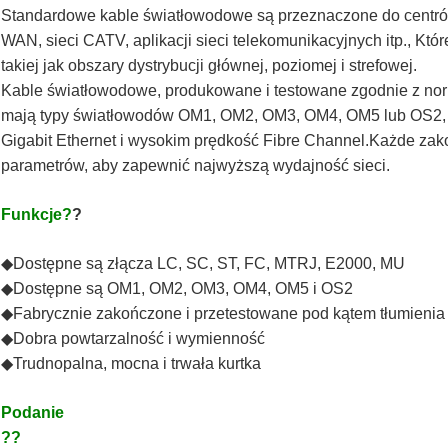
Standardowe kable światłowodowe są przeznaczone do centrów 
WAN, sieci CATV, aplikacji sieci telekomunikacyjnych itp., Któ
takiej jak obszary dystrybucji głównej, poziomej i strefowej.
Kable światłowodowe, produkowane i testowane zgodnie z nor
mają typy światłowodów OM1, OM2, OM3, OM4, OM5 lub OS2, a
Gigabit Ethernet i wysokim prędkość Fibre Channel.Każde zako
parametrów, aby zapewnić najwyższą wydajność sieci.
Funkcje?
?
◆
Dostępne są złącza LC, SC, ST, FC, MTRJ, E2000, MU
◆
Dostępne są OM1, OM2, OM3, OM4, OM5 i OS2
◆
Fabrycznie zakończone i przetestowane pod kątem tłumienia w
◆
Dobra powtarzalność i wymienność
◆
Trudnopalna, mocna i trwała kurtka
Podanie
??