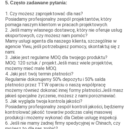
5. Często zadawane pytania:
1. Czy możesz zaprojektować dla nas?
Posiadamy profesjonalny zespół projektantów, który
pomaga naszym klientom w pracach projektowych.
2. Jeśli mamy własnego dostawcę, który nie oferuje usług
eksportowych, czy możesz nam pomóc?
Mamy usługi agenta dla naszego klienta, szczególnie w
agencie Yiwu, jeśli potrzebujesz pomocy, skontaktuj się z
nami.
3. Jakie jest regularne MOQ dla twojego produktu?
MOQ: 120 sztuk / projekt.Jeśli masz wiele projektów,
możemy mieć małe MOQ.
4. Jaki jest twój termin płatności?
Regularnie dokonujemy 50% depozytu i 50% salda
płatności przez TT.W oparciu o naszą współpracę
możemy również dokonać innej formy płatności.Jeśli masz
jakieś specjalne życzenie, możesz z nami porozmawiać.
5. Jak wygląda twoja kontrola jakości?
Posiadamy profesjonalny zespół kontroli jakości, będziemy
kontrolować jakość towarów podczas całej masowej
produkcji i możemy wykonać dla Ciebie usługę inspekcji.
6. Jeśli nie mamy żadnej firmy spedycyjnej w Chinach, czy
możesz to dla nas zrobić?