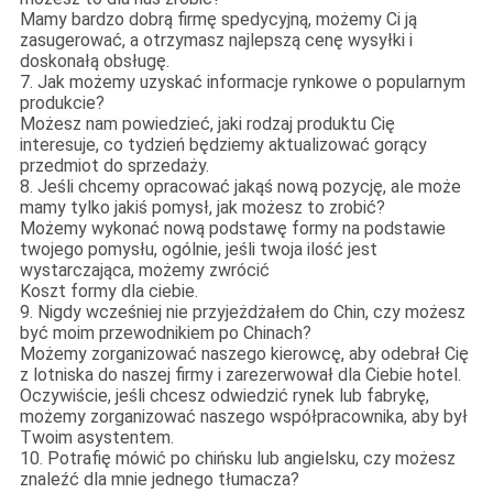
Mamy bardzo dobrą firmę spedycyjną, możemy Ci ją
zasugerować, a otrzymasz najlepszą cenę wysyłki i
doskonałą obsługę.
7. Jak możemy uzyskać informacje rynkowe o popularnym
produkcie?
Możesz nam powiedzieć, jaki rodzaj produktu Cię
interesuje, co tydzień będziemy aktualizować gorący
przedmiot do sprzedaży.
8. Jeśli chcemy opracować jakąś nową pozycję, ale może
mamy tylko jakiś pomysł, jak możesz to zrobić?
Możemy wykonać nową podstawę formy na podstawie
twojego pomysłu, ogólnie, jeśli twoja ilość jest
wystarczająca, możemy zwrócić
Koszt formy dla ciebie.
9. Nigdy wcześniej nie przyjeżdżałem do Chin, czy możesz
być moim przewodnikiem po Chinach?
Możemy zorganizować naszego kierowcę, aby odebrał Cię
z lotniska do naszej firmy i zarezerwował dla Ciebie hotel.
Oczywiście, jeśli chcesz odwiedzić rynek lub fabrykę,
możemy zorganizować naszego współpracownika, aby był
Twoim asystentem.
10. Potrafię mówić po chińsku lub angielsku, czy możesz
znaleźć dla mnie jednego tłumacza?