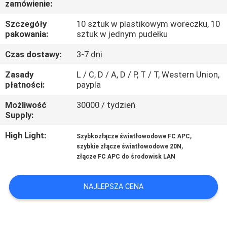
zamówienie:
KONTROLA
JAKOŚCI
Szczegóły
10 sztuk w plastikowym woreczku, 10
pakowania:
sztuk w jednym pudełku
SKONTAKTUJ
Czas dostawy:
3-7 dni
SIĘ
Zasady
L / C, D / A, D / P, T / T, Western Union,
płatności:
paypla
Z
Możliwość
30000 / tydzień
NAMI
Supply:
High Light:
,
Szybkozłącze światłowodowe FC APC
AKTUALNOŚCI
,
szybkie złącze światłowodowe 20N
złącze FC APC do środowisk LAN
WSZYSTKIE
NAJLEPSZA CENA
PRZYPADKI
SITEMAP