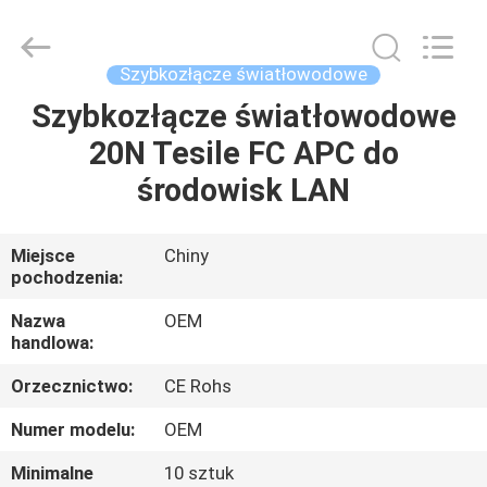
Road
Enterprise
Management
Services
Co.,LTD..
Szybkozłącze światłowodowe
All
Rights
Szybkozłącze światłowodowe
DOM
Reserved.
20N Tesile FC APC do
PRODUKTY
środowisk LAN
O
Miejsce
Chiny
pochodzenia:
NAS
Nazwa
OEM
handlowa:
WYCIECZKA
Orzecznictwo:
CE Rohs
PO
FABRYCE
Numer modelu:
OEM
Minimalne
10 sztuk