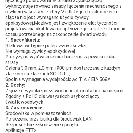
ręcznego polerowania w terenie.Szybkozłącze
wykorzystuje również zasady łączenia mechanicznego z
rowkiem w kształcie litery V i dlatego do zakończenia
złącza nie jest wymagane użycie żywicy
epoksydowej.Możliwe jest zwiększenie elastyczności
projektowania okablowania optycznego, a także skrócenie
czasu potrzebnego na zakończenie światłowodu
1. Specyfikacja:
Stalowa, wstępnie polerowana skuwka
Nie wymaga żywicy epoksydowej
Precyzyjne wyrównanie mechaniczne zapewnia niskie
straty
Osłona 3,0 mm, 2,0 mm i 900 µm dostarczana z każdym
złączem na złączach SC LC FC;
Spełnia wymagania wydajnościowe TIA / EIA 568A
2. Cechy:
Złącze o wysokiej niezawodności do instalacji na miejscu
Zgodny z RoHS dla wszystkich szybkozłączy
światłowodowych
3. Zastosowanie:
Środowiska w pomieszczeniach
Połączenia przy biurku dla środowisk LAN
Bezpośrednie zakończenie sprzętu
Aplikacje FTTx