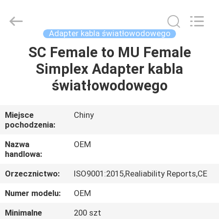
Road
Enterprise
Management
Services
Co.,LTD..
Adapter kabla światłowodowego
All
Rights
SC Female to MU Female
DOM
Reserved.
Simplex Adapter kabla
PRODUKTY
światłowodowego
O
Miejsce
Chiny
pochodzenia:
NAS
Nazwa
OEM
handlowa:
WYCIECZKA
Orzecznictwo:
ISO9001:2015,Realiability Reports,CE
PO
FABRYCE
Numer modelu:
OEM
Minimalne
200 szt