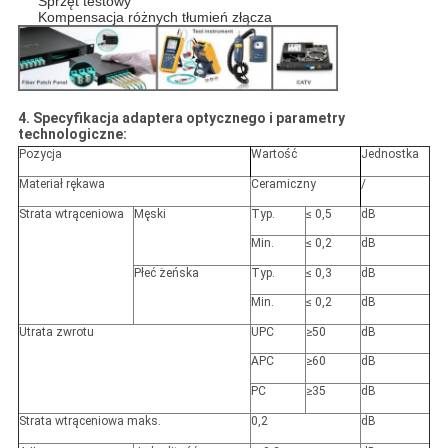
Sprzęt testowy
Kompensacja różnych tłumień złącza
4. Specyfikacja adaptera optycznego i parametry
technologiczne:
Pozycja
Wartość
Jednostka
Materiał rękawa
Ceramiczny
/
Strata wtrąceniowa
Męski
Typ.
≤ 0,5
dB
Min.
≤ 0,2
dB
Płeć żeńska
Typ.
≤ 0,3
dB
Min.
≤ 0,2
dB
Utrata zwrotu
UPC
≥50
dB
APC
≥60
dB
PC
≥35
dB
Strata wtrąceniowa maks.
0,2
dB