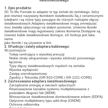
światłowodowego
1. Opis produktu:
SC To Mu Female to adapter to typ żeński do żeńskiego, który
jest również nazywany tłumikiem światłowodu.Są z ceramicznymi
tulejkami i są różne typy pasujące do różnych rodzajów złączy
światłowodowych.Adaptery światłowodowe mogą zmniejszać
moc światła optycznego na stałym poziomie, zmienne tłumiki
światłowodowe mają regulowany zakres tłumienia.Dostępne są
również kable światłowodowe tłumiące, ich funkcja jest taka
sama
jako tłumiki i są używane w linii.
2. O
Funkcja i zalety adaptera kablowego
:
Wcześniejsze
Tuleja centrująca o wysokiej precyzji
Niskie straty wtrąceniowe i wysoka zdolność ponownego
łączenia
Typy złączy światłowodowych męskich na żeńskie
Wysoka wydajność
Zasięg szerokopasmowy
Zgodny z Telcordia (GR-910-CORE i GR-1221-CORE)
3. Zastosowania adaptera światłowodowego:
Zarządzanie energią w sieciach optycznych
Równoważenie kanałów systemu multipleksowania z
podziałem długości fali (WDM)
Wzmacniacze światłowodowe domieszkowane erbem (EDFA)
Optyczne multipleksery typu add-drop (OADM)
Ochrona odbiornika