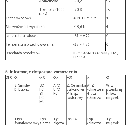
∆ IL
Jednolitość
＜
0,2
dB
Trwałość (1000
＜
0.3
dB
razy)
Test dowodowy
40N, 10 minut
N
Siła włożenia i wycofania
≤19,6 N.
N
temperatura robocza
-25 ~ + 70
℃
Temperatura przechowywania
-25 ~ + 70
℃
Standardy protokołów
IEC60874-10 / 61300 / TIA /
EIA568
5. Informacje dotyczące zamówienia:
OFC
-X
-XX
-XX
-XX
-X
-X
S: Simplex
SC
APC
Z: Ceramika
W: Z
W: Z
D: Duplex
FC
UPC
cyrkonowa
kołnierzem
przesłoną
ST
PC
P: Brąz
N: bez
N: bez
LC
fosforowy
kołnierza
migawki
MU
Tryb
Typ
Typ
Rękaw
Typ
Typ
światłowodowy
złącza
złącza
kołnierza
migawki