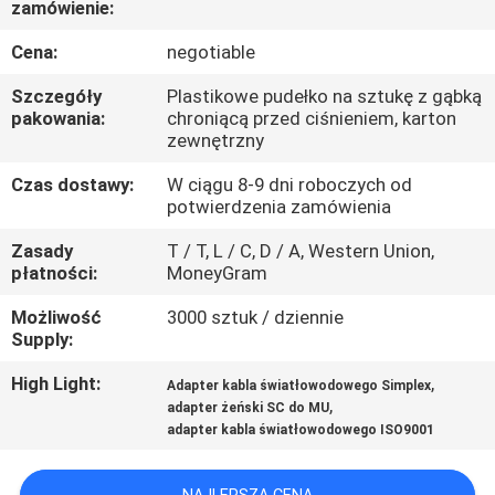
zamówienie:
KONTROLA
JAKOŚCI
Cena:
negotiable
Szczegóły
Plastikowe pudełko na sztukę z gąbką
SKONTAKTUJ
pakowania:
chroniącą przed ciśnieniem, karton
zewnętrzny
SIĘ
Czas dostawy:
W ciągu 8-9 dni roboczych od
Z
potwierdzenia zamówienia
NAMI
Zasady
T / T, L / C, D / A, Western Union,
płatności:
MoneyGram
AKTUALNOŚCI
Możliwość
3000 sztuk / dziennie
Supply:
WSZYSTKIE
High Light:
,
Adapter kabla światłowodowego Simplex
,
PRZYPADKI
adapter żeński SC do MU
adapter kabla światłowodowego ISO9001
SITEMAP