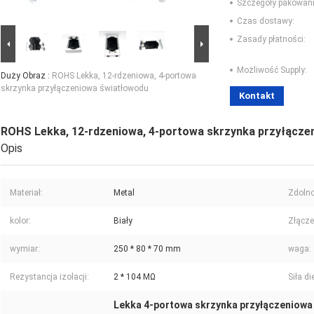
Szczegóły pakowani
Czas dostawy:
Zasady płatności:
Możliwość Supply:
Duży Obraz :
ROHS Lekka, 12-rdzeniowa, 4-portowa
skrzynka przyłączeniowa światłowodu
Kontakt
ROHS Lekka, 12-rdzeniowa, 4-portowa skrzynka przyłącze
Opis
Materiał:
Metal
Zdolno
kolor:
Biały
Złącze
wymiar:
250 * 80 * 70 mm
waga:
Rezystancja izolacji:
2 * 104 MΩ
Siła di
Lekka 4-portowa skrzynka przyłączeniowa