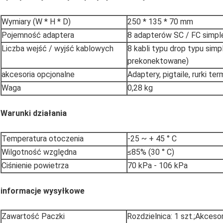
Wymiary (W * H * D)
250 * 135 * 70 mm
Pojemność adaptera
8 adapterów SC / FC simpl
Liczba wejść / wyjść kablowych
8 kabli typu drop typu sim
prekonektowane)
akcesoria opcjonalne
Adaptery, pigtaile, rurki te
Waga
0,28 kg
Warunki działania
Temperatura otoczenia
-25 ~ + 45 ° C
Wilgotność względna
≤85% (30 ° C)
Ciśnienie powietrza
70 kPa - 106 kPa
informacje wysyłkowe
Zawartość Paczki
Rozdzielnica: 1 szt.;Akceso