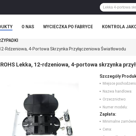
DUKTY
O NAS
WYCIECZKA PO FABRYCE
KONTROLA JAK
RZYPADKI
12-Rdzeniowa, 4-Portowa Skrzynka Przyłączeniowa Światłowodu
ROHS Lekka, 12-rdzeniowa, 4-portowa skrzynka przy
Szczegóły Produk
Miejsce pochodzeni
Nazwa handlowa:
Orzecznictwo:
Numer modelu:
Zapłata:
Minimalne zamówie
Cena: