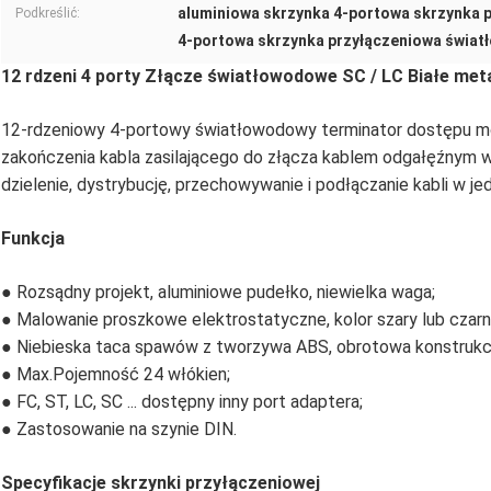
aluminiowa skrzynka 4-portowa skrzynka 
Podkreślić:
4-portowa skrzynka przyłączeniowa świa
12 rdzeni 4 porty Złącze światłowodowe SC / LC Białe me
12-rdzeniowy 4-portowy światłowodowy terminator dostępu mo
zakończenia kabla zasilającego do złącza kablem odgałęźnym w 
dzielenie, dystrybucję, przechowywanie i podłączanie kabli w jed
Funkcja
● Rozsądny projekt, aluminiowe pudełko, niewielka waga;
● Malowanie proszkowe elektrostatyczne, kolor szary lub czarn
● Niebieska taca spawów z tworzywa ABS, obrotowa konstrukcja
● Max.Pojemność 24 włókien;
● FC, ST, LC, SC ... dostępny inny port adaptera;
● Zastosowanie na szynie DIN.
Specyfikacje skrzynki przyłączeniowej