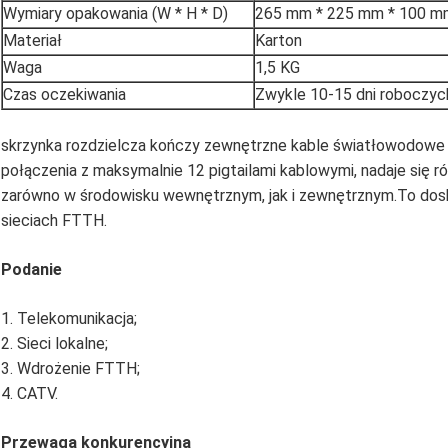
Wymiary opakowania (W * H * D)
265 mm * 225 mm * 100 m
Materiał
Karton
Waga
1,5 KG
Czas oczekiwania
Zwykle 10-15 dni roboczyc
skrzynka rozdzielcza kończy zewnętrzne kable światłowodowe 
połączenia z maksymalnie 12 pigtailami kablowymi, nadaje się ró
zarówno w środowisku wewnętrznym, jak i zewnętrznym.To do
sieciach FTTH.
Podanie
1. Telekomunikacja;
2. Sieci lokalne;
3. Wdrożenie FTTH;
4. CATV.
Przewaga konkurencyjna