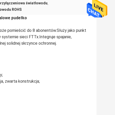
przyłączeniowa światłowodu
,
tłowodu ROHS
talowe pudełko
że pomieścić do 8 abonentów.Służy jako punkt
systemie sieci FTTx.Integruje spajanie,
nej solidnej skrzynce ochronnej.
y;
, zwarta konstrukcja;