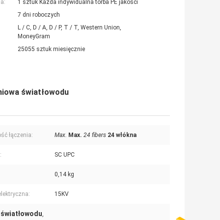
a:
1 sztuk Każda indywidualna torba PE jakości
7 dni roboczych
L / C, D / A, D / P, T / T, Western Union,
MoneyGram
25055 sztuk miesięcznie
niowa światłowodu
ść łączenia:
Max.
Max.
24 fibers
24 włókna
:
SC UPC
0,14 kg
elektryczna:
15KV
 światłowodu
,