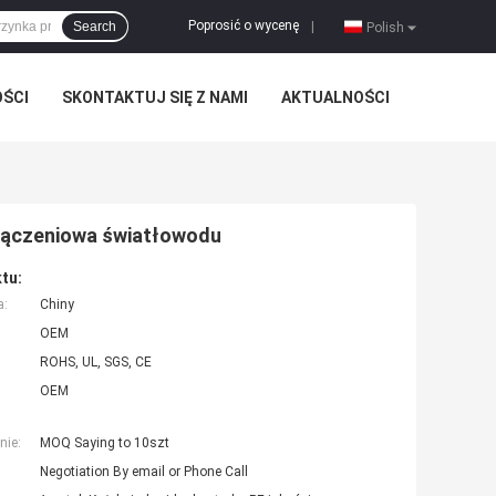
Poprosić o wycenę
Search
|
Polish
OŚCI
SKONTAKTUJ SIĘ Z NAMI
AKTUALNOŚCI
łączeniowa światłowodu
tu:
a:
Chiny
OEM
ROHS, UL, SGS, CE
OEM
nie:
MOQ Saying to 10szt
Negotiation By email or Phone Call