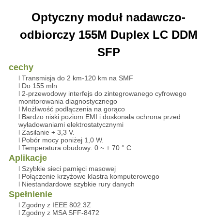
Optyczny moduł nadawczo-
odbiorczy 155M Duplex LC DDM
SFP
cechy
l Transmisja do 2 km-120 km na SMF
l Do 155 mln
l 2-przewodowy interfejs do zintegrowanego cyfrowego
monitorowania diagnostycznego
l Możliwość podłączenia na gorąco
l Bardzo niski poziom EMI i doskonała ochrona przed
wyładowaniami elektrostatycznymi
l Zasilanie + 3,3 V.
l Pobór mocy poniżej 1,0 W.
l Temperatura obudowy: 0 ~ + 70 ° C
Aplikacje
l Szybkie sieci pamięci masowej
l Połączenie krzyżowe klastra komputerowego
l Niestandardowe szybkie rury danych
Spełnienie
l Zgodny z IEEE 802.3Z
l Zgodny z MSA SFF-8472