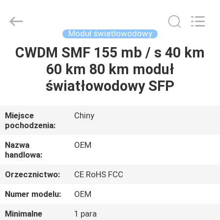
Road
Enterprise
Management
Services
Co.,LTD..
Moduł światłowodowy
All
Rights
CWDM SMF 155 mb / s 40 km
DOM
Reserved.
60 km 80 km moduł
PRODUKTY
światłowodowy SFP
O
Miejsce
Chiny
pochodzenia:
NAS
Nazwa
OEM
handlowa:
WYCIECZKA
Orzecznictwo:
CE RoHS FCC
PO
FABRYCE
Numer modelu:
OEM
Minimalne
1 para