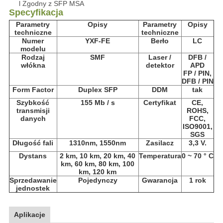
l Zgodny z SFP MSA
Specyfikacja
Parametry
Opisy
Parametry
Opisy
techniczne
techniczne
Numer
YXF-FE
Berło
LC
modelu
Rodzaj
SMF
Laser /
DFB /
włókna
detektor
APD
FP / PIN,
DFB / PIN
Form Factor
Duplex SFP
DDM
tak
Szybkość
155 Mb / s
Certyfikat
CE,
transmisji
ROHS,
danych
FCC,
ISO9001,
SGS
Długość fali
1310nm, 1550nm
Zasilacz
3,3 V.
Dystans
2 km, 10 km, 20 km, 40
Temperatura
0 ~ 70 ° C
km, 60 km, 80 km, 100
km, 120 km
Sprzedawanie
Pojedynczy
Gwarancja
1 rok
jednostek
Aplikacje