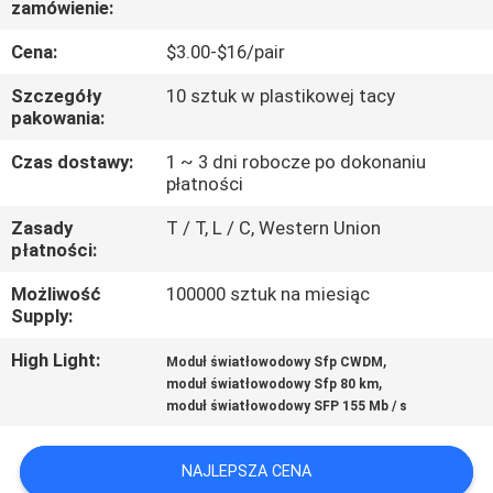
zamówienie:
KONTROLA
JAKOŚCI
Cena:
$3.00-$16/pair
Szczegóły
10 sztuk w plastikowej tacy
SKONTAKTUJ
pakowania:
SIĘ
Czas dostawy:
1 ~ 3 dni robocze po dokonaniu
płatności
Z
Zasady
T / T, L / C, Western Union
NAMI
płatności:
Możliwość
100000 sztuk na miesiąc
AKTUALNOŚCI
Supply:
High Light:
,
Moduł światłowodowy Sfp CWDM
WSZYSTKIE
,
moduł światłowodowy Sfp 80 km
PRZYPADKI
moduł światłowodowy SFP 155 Mb / s
NAJLEPSZA CENA
SITEMAP